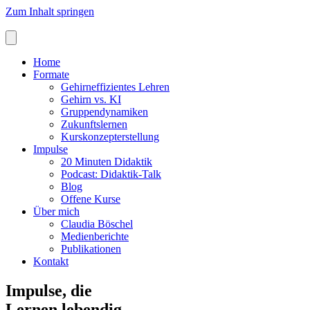
Zum Inhalt springen
Home
Formate
Gehirneffizientes Lehren
Gehirn vs. KI
Gruppendynamiken
Zukunftslernen
Kurskonzepterstellung
Impulse
20 Minuten Didaktik
Podcast: Didaktik-Talk
Blog
Offene Kurse
Über mich
Claudia Böschel
Medienberichte
Publikationen
Kontakt
Impulse, die
Lernen lebendig