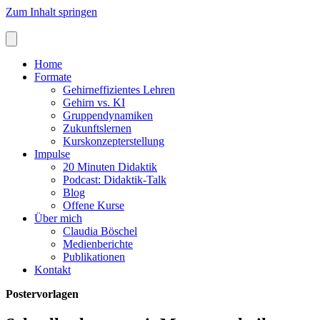
Zum Inhalt springen
Home
Formate
Gehirneffizientes Lehren
Gehirn vs. KI
Gruppendynamiken
Zukunftslernen
Kurskonzepterstellung
Impulse
20 Minuten Didaktik
Podcast: Didaktik-Talk
Blog
Offene Kurse
Über mich
Claudia Böschel
Medienberichte
Publikationen
Kontakt
Postervorlagen